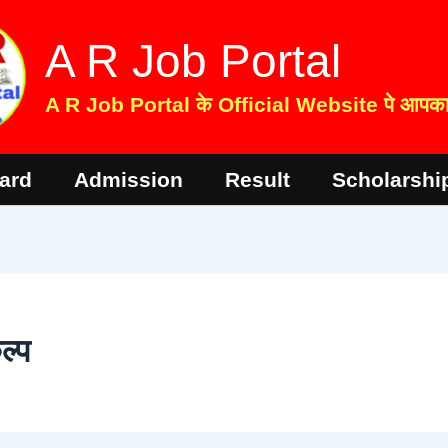
A R Job Portal
A R Job Portal के Official Website पे आपका 
ard
Admission
Result
Scholarshi
ल्प