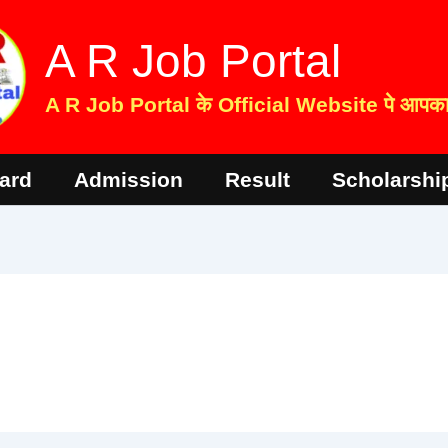
A R Job Portal
A R Job Portal के Official Website पे आपका 
ard
Admission
Result
Scholarshi