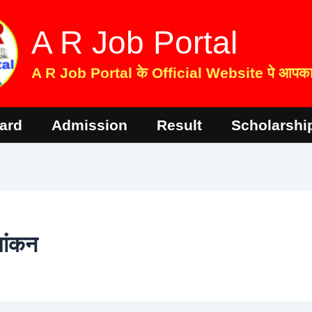
A R Job Portal
A R Job Portal के Official Website पे आपका 
ard
Admission
Result
Scholarshi
मांकन