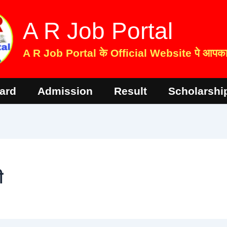
A R Job Portal
A R Job Portal के Official Website पे आपका 
ard
Admission
Result
Scholarshi
ी