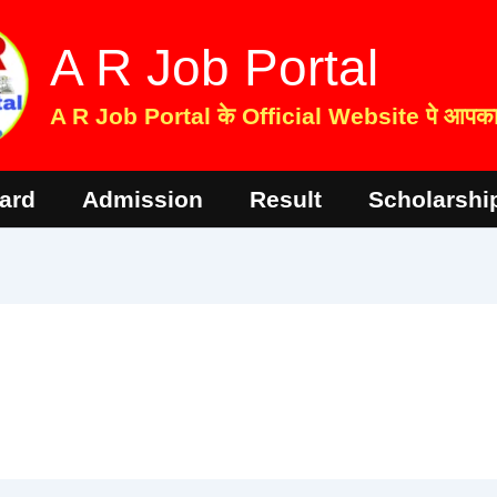
A R Job Portal
A R Job Portal के Official Website पे आपका 
ard
Admission
Result
Scholarshi