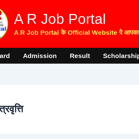
A R Job Portal
A R Job Portal के Official Website पे आपका 
ard
Admission
Result
Scholarshi
रवृत्ति