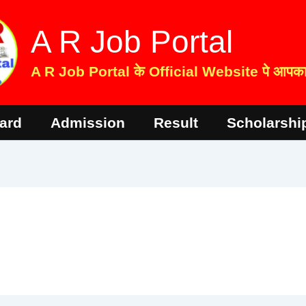
A R Job Portal
A R Job Portal के Official Website पे आपका 
ard
Admission
Result
Scholarshi