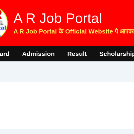
A R Job Portal
A R Job Portal के Official Website पे आपका 
ard
Admission
Result
Scholarshi