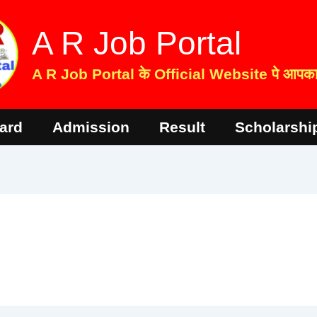
A R Job Portal
A R Job Portal के Official Website पे आपका 
ard
Admission
Result
Scholarshi