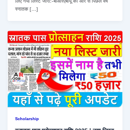
लिए नया लिस्ट जारी:-बीआरएबीयू की ओर से पिछले वर्ष
स्नातक […]
Scholarship