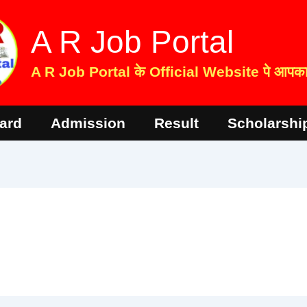
A R Job Portal
A R Job Portal के Official Website पे आपका 
ard
Admission
Result
Scholarshi