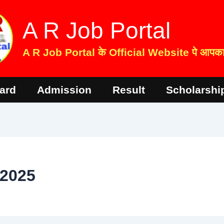
A R Job Portal
A R Job Portal के Official Website पे आपका 
ard
Admission
Result
Scholarshi
 2025