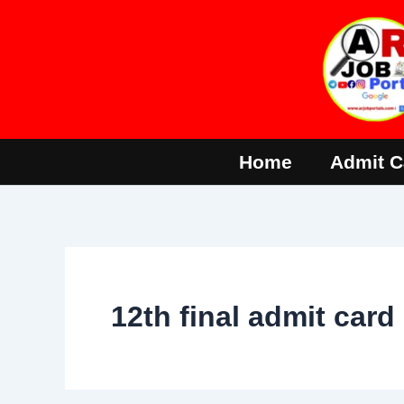
Skip
to
content
Home
Admit C
12th final admit card