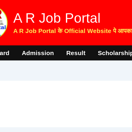
A R Job Portal
A R Job Portal के Official Website पे आपका 
ard
Admission
Result
Scholarshi