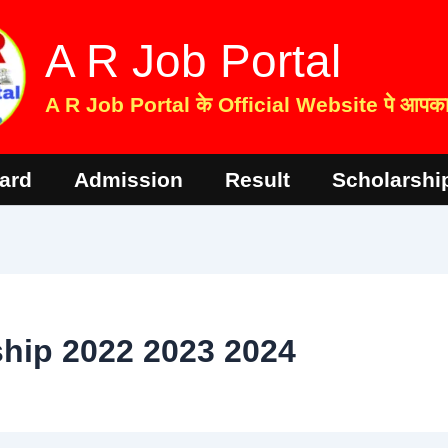
A R Job Portal
A R Job Portal के Official Website पे आपका 
ard
Admission
Result
Scholarshi
ship 2022 2023 2024