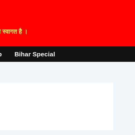
स्वागत है ।
p
Bihar Special