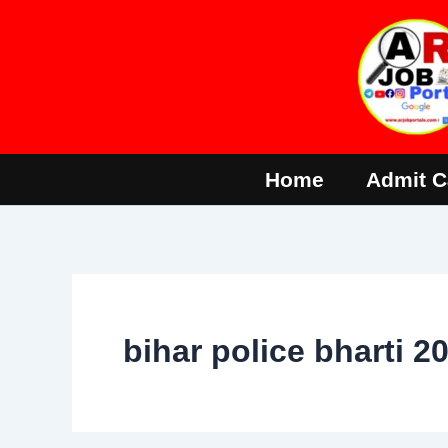
Skip
to
content
Home
Admit C
bihar police bharti 2