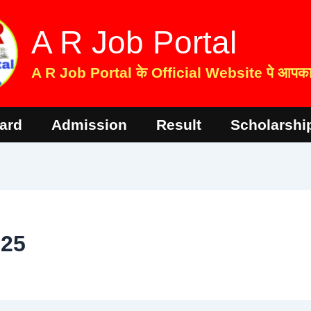
A R Job Portal
A R Job Portal के Official Website पे आपका 
ard
Admission
Result
Scholarshi
025