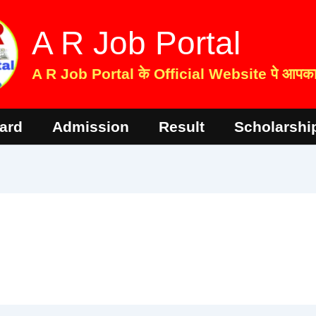
A R Job Portal
A R Job Portal के Official Website पे आपका 
ard
Admission
Result
Scholarshi