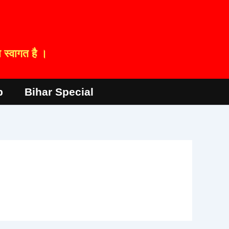
स्वागत है ।
p
Bihar Special