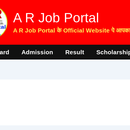
A R Job Portal
A R Job Portal के Official Website पे आपका 
ard
Admission
Result
Scholarshi