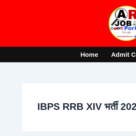
Skip
to
content
Home
Admit C
IBPS RRB XIV भर्ती 2025 