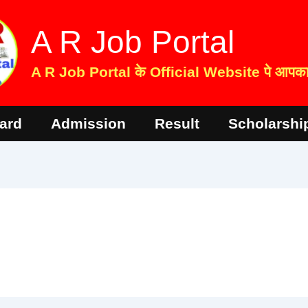
A R Job Portal
A R Job Portal के Official Website पे आपका 
ard
Admission
Result
Scholarshi