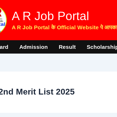
A R Job Portal
A R Job Portal के Official Website पे आपका 
ard
Admission
Result
Scholarshi
2nd Merit List 2025