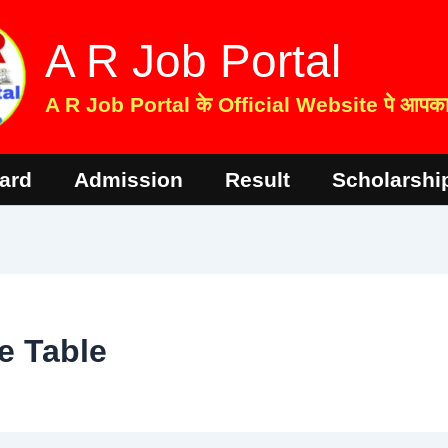
A R Job Portal
A R Job Portal के Official Website पे आपका 
ard
Admission
Result
Scholarshi
e Table