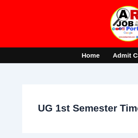
Skip
to
content
Home
Admit C
UG 1st Semester Tim