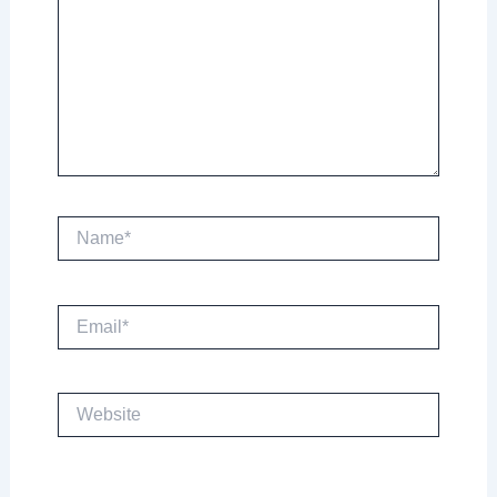
Name*
Email*
Website