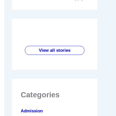
हंसने
परीक्षा
हाथ
202
रोज
से
में
में
6 में
सुबह
शरीर
उतर
रक्षासू
आने
खाली
में होतें
लिख
त्र
वाली
पेट
है ये
ने से
पहन
सबसे
पपीता
View all stories
बदला
पहले
ने के
सस्ता
खाने
व
करें ये
फायदे
लैपटॉ
के
काम
प
जबर
दस्त
फायदे
Categories
Admission