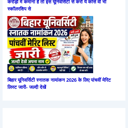
करोड़ों में कमाना है तो इस यूनिवर्सिटी से करो ये कोर्स वो भी
स्कॉलरशिप से
बिहार यूनिवर्सिटी स्नातक नामांकन 2026 के लिए पांचवीं मेरिट
लिस्ट जारी- जल्दी देखें
हंसने से
परीक्षा में
हाथ में
2026 में
रोज सुबह
शरीर में
उतर
रक्षासूत्र
आने वाली
खाली पेट
होतें है ये
लिखने से
पहनने के
सबसे