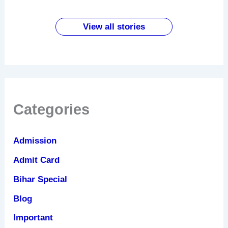
पपीता खाने
बदलाव
पहले करें
फायदे
सस्ता
के
ये काम
लैपटॉप
जबरदस्त
View all stories
फायदे
Categories
Admission
Admit Card
Bihar Special
Blog
Important