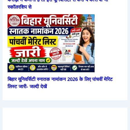
स्कॉलरशिप से
बिहार यूनिवर्सिटी स्नातक नामांकन 2026 के लिए पांचवीं मेरिट
लिस्ट जारी- जल्दी देखें
हंसने से
परीक्षा में
हाथ में
2026 में
रोज सुबह
शरीर में
उतर
रक्षासूत्र
आने वाली
खाली पेट
होतें है ये
लिखने से
पहनने के
सबसे
पपीता खाने