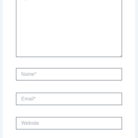
Name*
Email*
Website