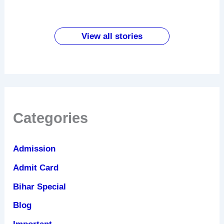
होतें है ये
लिखने से
पहनने के
सबसे
पपीता खाने
बदलाव
पहले करें
फायदे
सस्ता
के
ये काम
लैपटॉप
जबरदस्त
View all stories
फायदे
Categories
Admission
Admit Card
Bihar Special
Blog