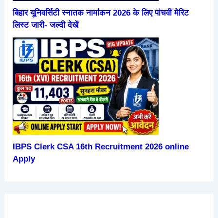
बिहार यूनिवर्सिटी स्नातक नामांकन 2026 के लिए पांचवीं मेरिट
लिस्ट जारी- जल्दी देखें
IBPS Clerk CSA 16th Recruitment 2026 online
Apply
हंसने से
परीक्षा में
हाथ में
2026 में
रोज सुबह
शरीर में
उतर
रक्षासूत्र
आने वाली
खाली पेट