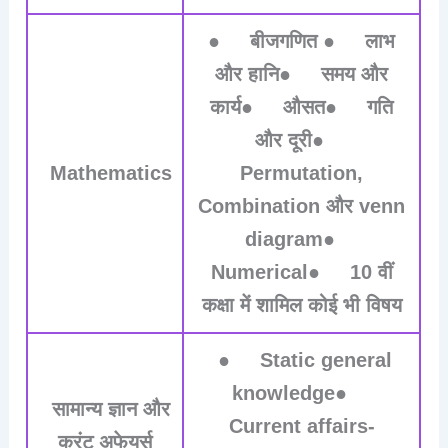
● बीजगणित ● लाभ
और हानि● समय और
कार्य● औसत● गति
और दूरी●
Mathematics
Permutation,
Combination और venn
diagram●
Numerical● 10 वीं
कक्षा में शामिल कोई भी विषय
● Static general
knowledge●
सामान्य ज्ञान और
Current affairs-
करंट अफेयर्स