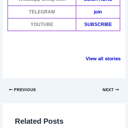
TELEGRAM
join
YOUTUBE
SUBSCRIBE
हंसने से शरीर में होतें
परीक्षा में उतर लिखने
हाथ में रक्षासू
है ये बदलाव
से पहले करें ये काम
के फायदे
View all stories
PREVIOUS
NEXT
Related Posts