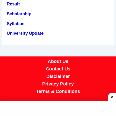
Result
Scholarship
Syllabus
University Update
About Us
Contact Us
Disclaimer
Privacy Policy
Terms & Conditions
Copyright © 2026 A R Job Portal | Powered by
[SUMIT SIR]