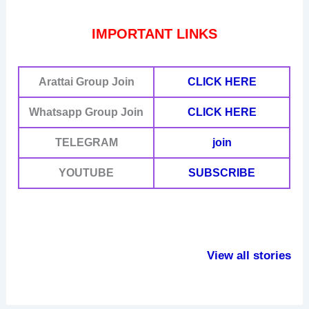
IMPORTANT LINKS
Arattai
Group Join
CLICK HERE
Whatsapp Group Join
CLICK HERE
TELEGRAM
join
YOUTUBE
SUBSCRIBE
हंसने से शरीर में होतें
परीक्षा में उतर लिखने
हाथ में रक्षासू
है ये बदलाव
से पहले करें ये काम
के फायदे
View all stories