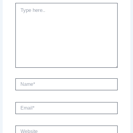
Type
here..
Name*
Email*
Website