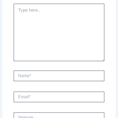
Type
here..
Name*
Email*
Website