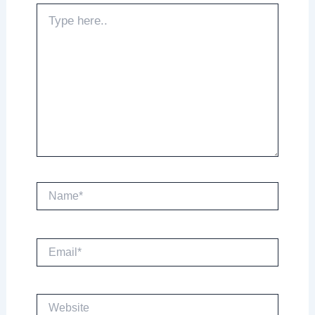
Type
here..
Name*
Email*
Website