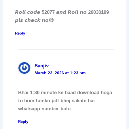
𝙍𝙤𝙡𝙡 𝙘𝙤𝙙𝙚 52077 𝙖𝙣𝙙 𝙍𝙤𝙡𝙡 𝙣𝙤 26030199
𝙥𝙡𝙨 𝙘𝙝𝙚𝙘𝙠 𝙣𝙤😊
Reply
Sanjiv
March 23, 2026 at 1:23 pm
Bhai 1:30 minute ke baad download hoga
to hum tumko pdf bhej sakate hai
whatsapp number bolo
Reply