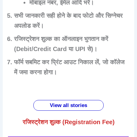
मोबाइल नंबर, ईमेल आदि भरें।
सभी जानकारी सही होने के बाद
फोटो और सिग्नेचर
अपलोड
करें।
रजिस्ट्रेशन शुल्क का ऑनलाइन भुगतान करें
(Debit/Credit Card या UPI से)।
फॉर्म सबमिट कर
प्रिंट आउट निकाल लें
, जो कॉलेज
में जमा करना होगा।
हंसने से
परीक्षा में
हाथ में
2026 में
रोज सुबह
शरीर में
उतर
रक्षासूत्र
आने वाली
खाली पेट
होतें है ये
लिखने से
पहनने के
सबसे
पपीता खाने
बदलाव
पहले करें
फायदे
सस्ता
के
ये काम
लैपटॉप
जबरदस्त
View all stories
फायदे
रजिस्ट्रेशन शुल्क (Registration Fee)