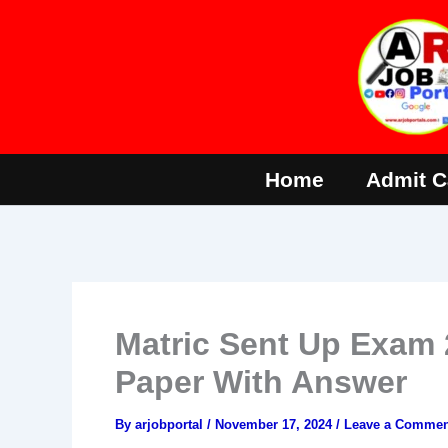
Skip
to
content
Home
Admit C
Matric Sent Up Exam 
Paper With Answer
By
arjobportal
/
November 17, 2024
/
Leave a Commen