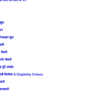
की बिना कागजात के भी..
शुरू
ेदन
ऑनलाइन शुरू
ॉर्म
तैयारी
कारी नौकरी
े पूरी अपडेट
 देखें सिलेबस & Eligibility Criteria
ौकरी
 जानकारी