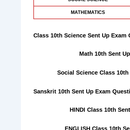
MATHEMATICS
Class 10th
Science Sent Up Exam 
Math 10th Sent U
Social Science Class 10t
Sanskrit 10th
Sent Up Exam Questi
HINDI
Class 10th
Sent
ENGLISH Class 10th
Se