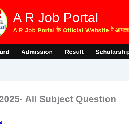
A R Job Portal
A R Job Portal के Official Website पे आपका 
ard
Admission
Result
Scholarshi
2025- All Subject Question
t