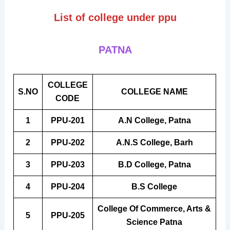
List of college under ppu
PATNA
COLLEGE
S.NO
COLLEGE NAME
CODE
1
PPU-201
A.N College, Patna
2
PPU-202
A.N.S College, Barh
3
PPU-203
B.D College, Patna
4
PPU-204
B.S College
College Of Commerce, Arts &
5
PPU-205
Science Patna