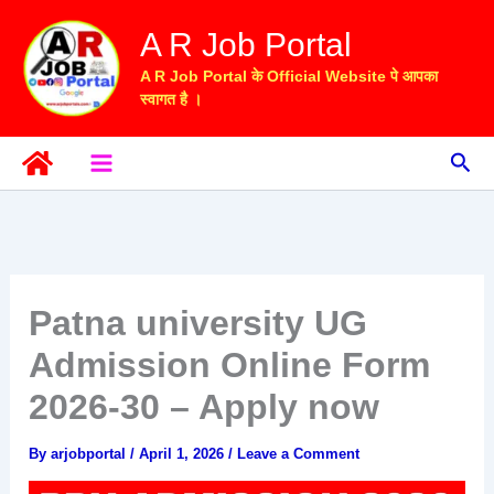
Skip
A R Job Portal
to
content
A R Job Portal के Official Website पे आपका
स्वागत है ।
Sea
Patna university UG
Admission Online Form
2026-30 – Apply now
By
arjobportal
/
April 1, 2026
/
Leave a Comment