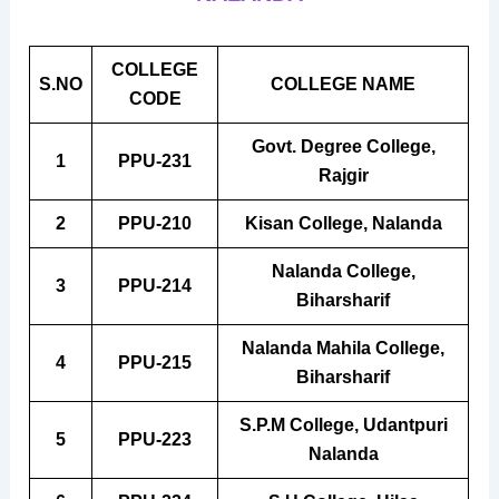
COLLEGE
S.NO
COLLEGE NAME
CODE
Govt. Degree College,
1
PPU-231
Rajgir
2
PPU-210
Kisan College, Nalanda
Nalanda College,
3
PPU-214
Biharsharif
Nalanda Mahila College,
4
PPU-215
Biharsharif
S.P.M College, Udantpuri
5
PPU-223
Nalanda