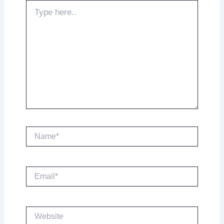
Type
here..
Name*
Email*
Website