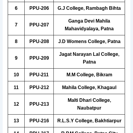
6
PPU-206
G.J College, Rambagh Bihta
Ganga Devi Mahila
7
PPU-207
Mahavidyalaya, Patna
8
PPU-208
J.D Womens College, Patna
Jagat Narayan Lal College,
9
PPU-209
Patna
10
PPU-211
M.M College, Bikram
11
PPU-212
Mahila College, Khagaul
Malti Dhari College,
12
PPU-213
Naubatpur
13
PPU-216
R.L.S.Y College, Bakhtiarpur