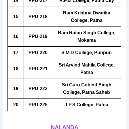
14
PPU-217
R.P.M College, Patna City
Ram Krishna Dwarika
15
PPU-218
College, Patna
Ram Ratan Singh College,
16
PPU-219
Mokama
17
PPU-220
S.M.D College, Punpun
Sri Arvind Mahila College,
18
PPU-221
Patna
Sri Guru Gobind Singh
19
PPU-222
College, Patna Saheb
20
PPU-225
T.P.S College, Patna
NALANDA