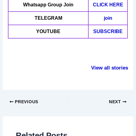
Whatsapp Group Join
CLICK HERE
TELEGRAM
join
YOUTUBE
SUBSCRIBE
हंसने से शरीर में होतें
परीक्षा में उतर लिखने
हाथ में रक्षासू
है ये बदलाव
से पहले करें ये काम
के फायदे
View all stories
PREVIOUS
NEXT
Related Posts