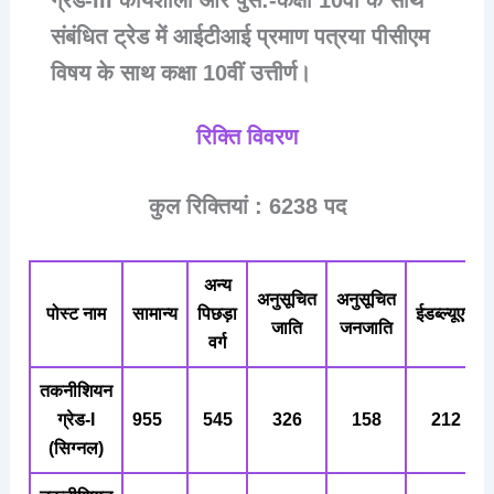
संबंधित ट्रेड में आईटीआई प्रमाण पत्र
या
पीसीएम
विषय के साथ कक्षा 10वीं उत्तीर्ण।
रिक्ति विवरण
कुल रिक्तियां : 6238 पद
अन्य
अनुसूचित
अनुसूचित
पोस्ट नाम
सामान्य
पिछड़ा
ईडब्ल्यूएस
जाति
जनजाति
वर्ग
तकनीशियन
ग्रेड-I
955
545
326
158
212
(सिग्नल)