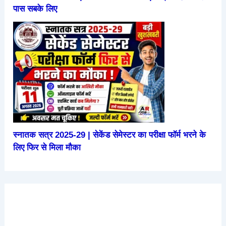
पास सबके लिए
स्नातक सत्र 2025-29 | सेकेंड सेमेस्टर का परीक्षा फॉर्म भरने के
लिए फिर से मिला मौका
हंसने से
परीक्षा में
हाथ में
2026 में
रोज सुबह
शरीर में
उतर
रक्षासूत्र
आने वाली
खाली पेट
होतें है ये
लिखने से
पहनने के
सबसे
पपीता खाने