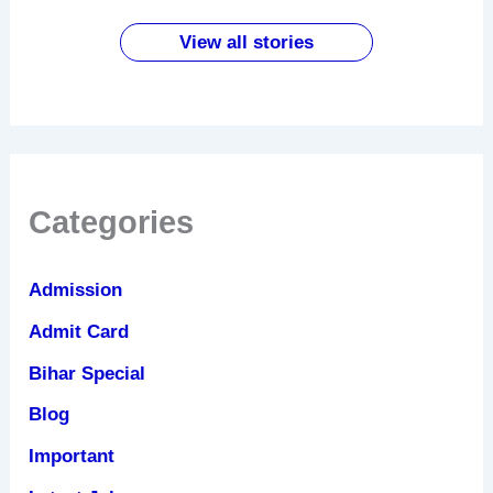
बदलाव
पहले करें
फायदे
सस्ता
के
ये काम
लैपटॉप
जबरदस्त
View all stories
फायदे
Categories
Admission
Admit Card
Bihar Special
Blog
Important