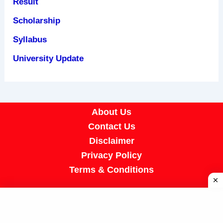
Result
Scholarship
Syllabus
University Update
About Us
Contact Us
Disclaimer
Privacy Policy
Terms & Conditions
Copyright © 2026 A R Job Portal | Powered by
[SUMIT SIR]