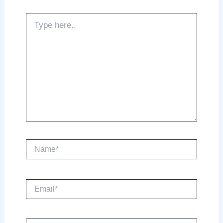
Type
here..
Name*
Email*